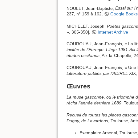
NOULET, Jean-Baptiste,
Essai sur l'
237, n° 159 à 162.
Google Books
MICHELET, Joseph,
Poètes gascons
», 305-350].
Internet Archive
COUROUAU, Jean-François, « La litt
invitée de l’Euregio. Liège 1981-Aix
études occitanes
, Aix-la-Chapelle, 
COUROUAU, Jean-François, « Une lang
Littérature publiés par l’ADIREL
XIX,
Œuvres
La muse gasconne, ou le triomphe de 
récita l’année dernière 1689
, Toulou
Recueil de toutes les pièces gasconn
Dugay, de Lavardens
, Toulouse, An
Exemplaire Arsenal, Toulous