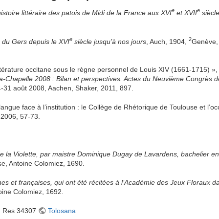
e
e
histoire littéraire des patois de Midi de la France aux XVI
et XVII
siècl
e
2
 du Gers depuis le XVI
siècle jusqu’à nos jours
, Auch, 1904,
Genève, 
érature occitane sous le règne personnel de Louis XIV (1661-1715) »
 la-Chapelle 2008 : Bilan et perspectives. Actes du Neuvième Congrès de
24-31 août 2008, Aachen, Shaker, 2011, 897.
ue face à l’institution : le Collège de Rhétorique de Toulouse et l’o
 2006, 57-73.
la Violette, par maistre Dominique Dugay de Lavardens, bachelier en t
se, Antoine Colomiez, 1690.
es et françaises, qui ont été récitées à l’Académie des Jeux Floraux da
toine Colomiez, 1692.
e, Res 34307
Tolosana