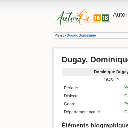
Autor
Piste :
Dugay, Dominique
•
Dugay, Dominiqu
Dominique Duga
1643 - ?
Période
XV
Dialecte
G
Genre
P
Département actuel
G
Éléments biographique