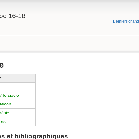
oc 16-18
Derniers chan
e
y
IIe siècle
ascon
oésie
ers
s et bibliographiques