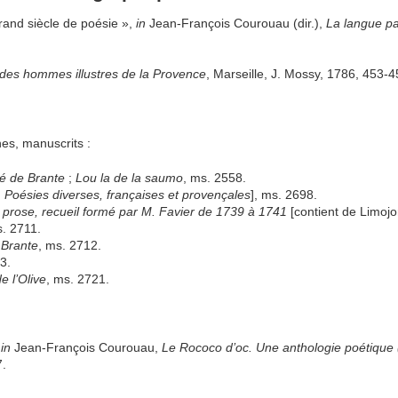
nd siècle de poésie »,
in
Jean-François Courouau (dir.),
La langue pa
 des hommes illustres de la Provence
, Marseille, J. Mossy, 1786, 453-
es, manuscrits :
bé de Brante
;
Lou la de la saumo
, ms. 2558.
:
Poésies diverses, françaises et provençales
], ms. 2698.
n prose, recueil formé par M. Favier de 1739 à 1741
[contient de Limojo
s. 2711.
 Brante
, ms. 2712.
3.
e l’Olive
, ms. 2721.
,
in
Jean-François Courouau,
Le Rococo d’oc. Une anthologie poétique
7.