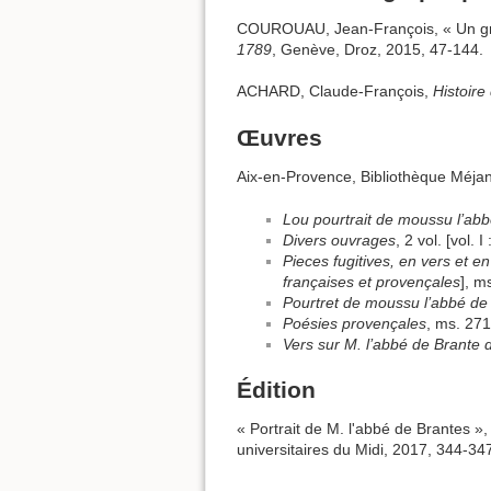
COUROUAU, Jean-François, « Un gra
1789
, Genève, Droz, 2015, 47-144.
ACHARD, Claude-François,
Histoire
Œuvres
Aix-en-Provence, Bibliothèque Méjan
Lou pourtrait de moussu l’ab
Divers ouvrages
, 2 vol. [vol. I 
Pieces fugitives, en vers et e
françaises et provençales
], m
Pourtret de moussu l’abbé de
Poésies provençales
, ms. 271
Vers sur M. l’abbé de Brante d
Édition
« Portrait de M. l'abbé de Brantes »
universitaires du Midi, 2017, 344-34