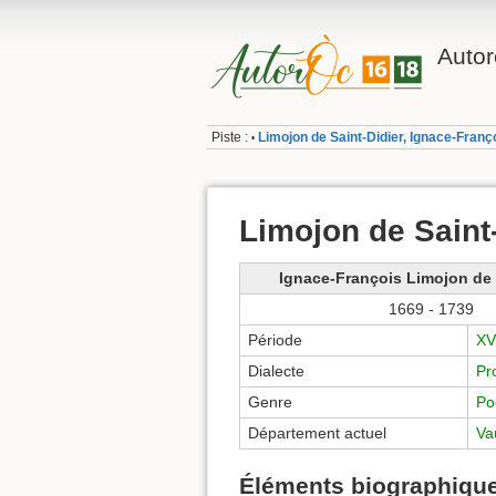
Autor
Piste :
Limojon de Saint-Didier, Ignace-Franç
•
Limojon de Saint
Ignace-François Limojon de 
1669 - 1739
Période
XVI
Dialecte
Pr
Genre
Po
Département actuel
Va
Éléments biographique