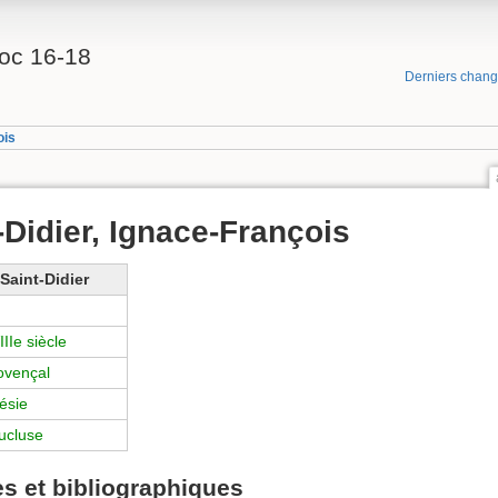
oc 16-18
Derniers chan
ois
-Didier, Ignace-François
Saint-Didier
IIe siècle
ovençal
ésie
ucluse
s et bibliographiques