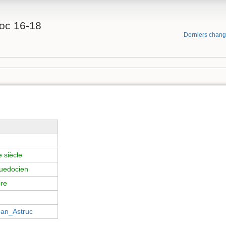
oc 16-18
Derniers chan
e siècle
uedocien
ire
an_Astruc